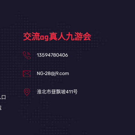
交流ag真人九游会
13594780406
NG·28@j9.com
淮北市昼飘坡411号
入口
载