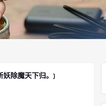
斩妖除魔天下归。)