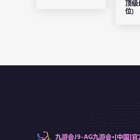
顶级
位)