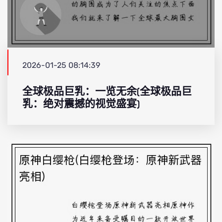
2026-01-25 08:14:39
全球极品巨乳：一览无余(全球极品巨
乳：绝对震撼的视觉盛宴)