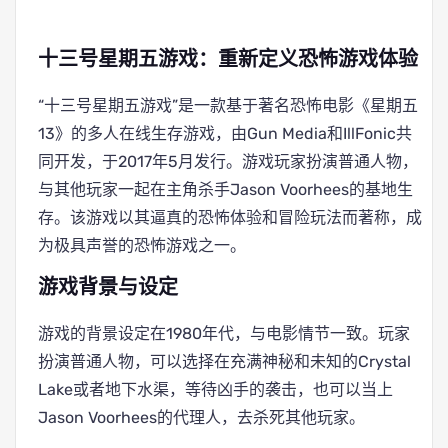
十三号星期五游戏：重新定义恐怖游戏体验
“十三号星期五游戏”是一款基于著名恐怖电影《星期五
13》的多人在线生存游戏，由Gun Media和IllFonic共
同开发，于2017年5月发行。游戏玩家扮演普通人物，
与其他玩家一起在主角杀手Jason Voorhees的基地生
存。该游戏以其逼真的恐怖体验和冒险玩法而著称，成
为极具声誉的恐怖游戏之一。
游戏背景与设定
游戏的背景设定在1980年代，与电影情节一致。玩家
扮演普通人物，可以选择在充满神秘和未知的Crystal
Lake或者地下水渠，等待凶手的袭击，也可以当上
Jason Voorhees的代理人，去杀死其他玩家。