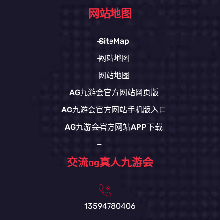
网站地图
SiteMap
网站地图
网站地图
AG九游会官方网站网页版
AG九游会官方网站手机版入口
AG九游会官方网站APP下载
交流ag真人九游会
13594780406