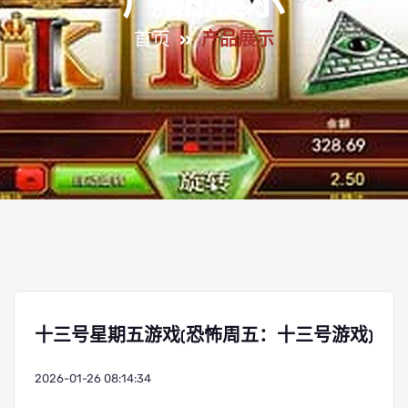
产品展示
首页
产品展示
十三号星期五游戏(恐怖周五：十三号游戏)
2026-01-26 08:14:34